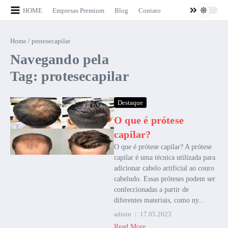
Ir para o conteúdo
HOME
Empresas Premium
Blog
Contato
Home
/
protesecapilar
Navegando pela
Tag: protesecapilar
Destaque
O que é prótese
capilar?
O que é prótese capilar? A prótese
capilar é uma técnica utilizada para
adicionar cabelo artificial ao couro
cabeludo. Essas próteses podem ser
confeccionadas a partir de
diferentes materiais, como ny...
admin
17.05.2023
Read More