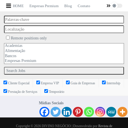
HOME
Empresas Premium
Blog
Contato
Remote positions only
Cliente Especial
Empresa VIP
Guia de Empresas
Internship
Prestação de Serviços
Temporário
Mídias Sociais
Copyright © 2026 DIVINO NEGÓCIO | Desenvolvido por
Revista de