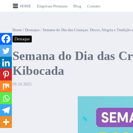
Ir para o conteúdo
HOME
Empresas Premium
Blog
Contato
Home
/
Destaque
/
Semana do Dia das Crianças: Doces, Alegria e Tradição
Destaque
Semana do Dia das Cri
Kibocada
08.10.2025