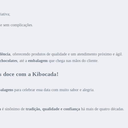
iativa;
ue sem complicações.
elência
, oferecendo produtos de qualidade e um atendimento próximo e ágil.
 chocolates
, até a
embalagem
que chega nas mãos do cliente.
s doce com a Kibocada!
balagens
para celebrar essa data com muito sabor e alegria.
a
é sinônimo de
tradição, qualidade e confiança
há mais de quatro décadas.