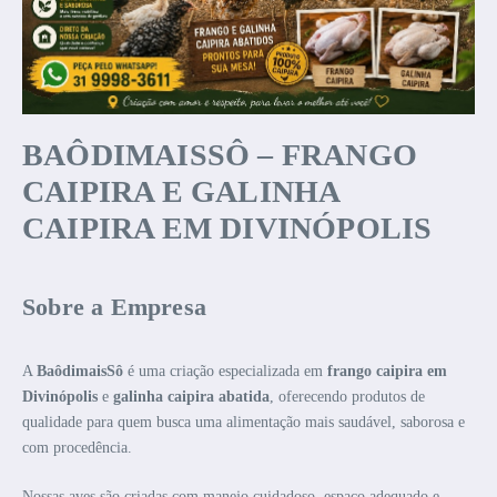
BAÔDIMAISSÔ – FRANGO
CAIPIRA E GALINHA
CAIPIRA EM DIVINÓPOLIS
Sobre a Empresa
A
BaôdimaisSô
é uma criação especializada em
frango caipira em
Divinópolis
e
galinha caipira abatida
, oferecendo produtos de
qualidade para quem busca uma alimentação mais saudável, saborosa e
com procedência.
Nossas aves são criadas com manejo cuidadoso, espaço adequado e