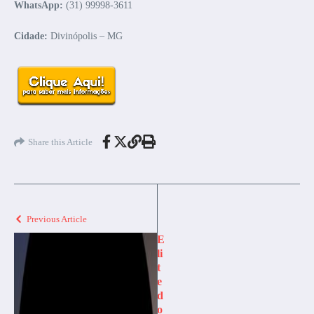
WhatsApp:
(31) 99998-3611
Cidade:
Divinópolis – MG
Share this Article
Previous Article
E
li
t
e
d
o