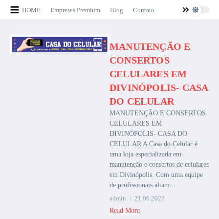
Ir para o conteúdo
HOME
Empresas Premium
Blog
Contato
MANUTENÇÃO E
CONSERTOS
CELULARES EM
DIVINÓPOLIS- CASA
DO CELULAR
MANUTENÇÃO E CONSERTOS
CELULARES EM
DIVINÓPOLIS- CASA DO
CELULAR A Casa do Celular é
uma loja especializada em
manutenção e consertos de celulares
em Divinópolis. Com uma equipe
de profissionais altam...
admin
21.06.2023
Read More