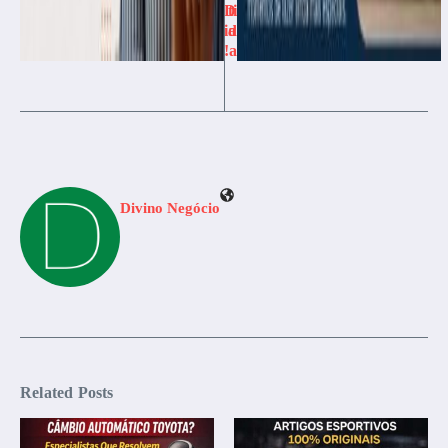
D
ti
ia
d
!
a
Divino Negócio
Related Posts