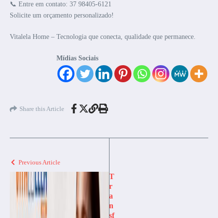
📞 Entre em contato: 37 98405-6121
Solicite um orçamento personalizado!
Vitalela Home – Tecnologia que conecta, qualidade que permanece.
Mídias Sociais
Share this Article
Previous Article
T
r
a
n
sf